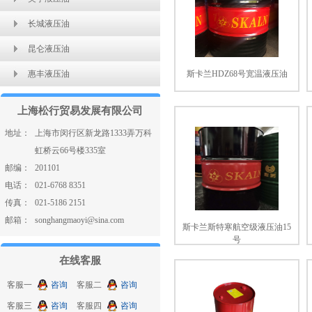
长城液压油
昆仑液压油
惠丰液压油
斯卡兰HDZ68号宽温液压油
上海松行贸易发展有限公司
地址：
上海市闵行区新龙路1333弄万科
虹桥云66号楼335室
邮编：
201101
电话：
021-6768 8351
传真：
021-5186 2151
邮箱：
songhangmaoyi@sina.com
斯卡兰斯特寒航空级液压油15
号
在线客服
客服一
咨询
客服二
咨询
客服三
咨询
客服四
咨询