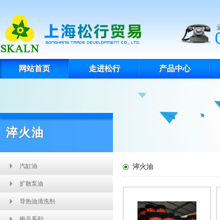
网站首页
走进松行
产品中心
淬火油
汽缸油
淬火油
扩散泵油
导热油清洗剂
银晶系列