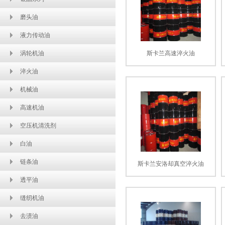
磨头油
液力传动油
涡轮机油
斯卡兰高速淬火油
淬火油
机械油
高速机油
空压机清洗剂
白油
链条油
斯卡兰安洛却真空淬火油
透平油
缝纫机油
去渍油